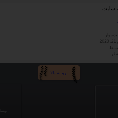
ه سایت
دسوار
20
نظر
برو به بالا
وبسا