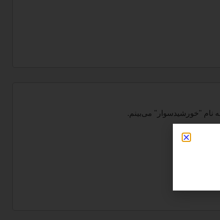
ام "خورشیدسوار" می‌بینم.