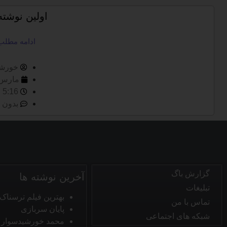
اولین نوشت
ادامه مطلب
خورشی
مارس 21, 23
5:16 ب.ظ
بدون 
گزارش باگ
آخرین نوشته ها
تبلیغات
بهترین فیلم ترسناک
تماس با من
پایان سربازی
شبکه های اجتماعی
محمد خورشیدسوار