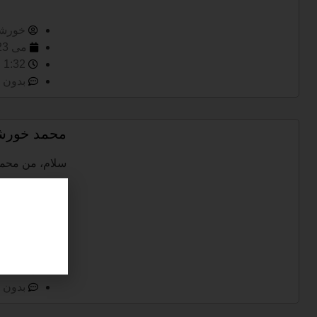
خورشی
می 23, 2023
1:32 ب.ظ
بدون 
محمد خورش
سلام، من محمد
ادامه مطلب
خورشی
مارس 24, 23
6:37 ب.ظ
بدون 